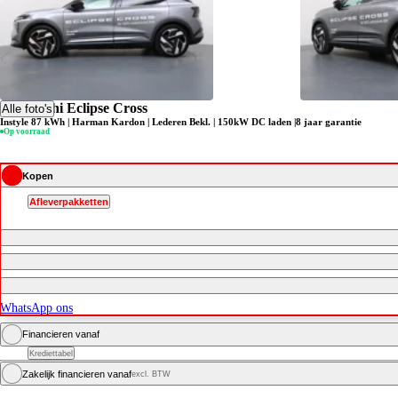
Mitsubishi Eclipse Cross
Alle foto's
Instyle 87 kWh | Harman Kardon | Lederen Bekl. | 150kW DC laden |8 jaar garantie
Op voorraad
Kopen
Afleverpakketten
WhatsApp ons
Financieren vanaf
Krediettabel
Zakelijk financieren vanaf
excl. BTW