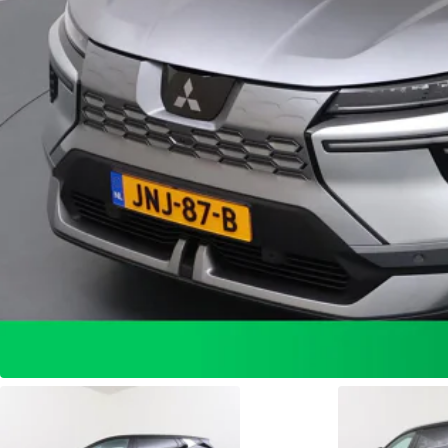
Werkplaatsplanner
Maak snel en gemakkelijk uw werkplaatsafspraak
Plan uw afspraak