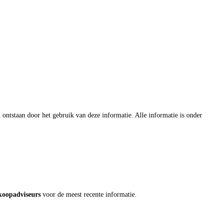
elektrische aandrijving of bedrijfswagens – uw auto is bij ons in deskundige
ag over verzekering en financiering, zodat u uw nieuwe auto volledig zorgeloos
e met professionele expertise – uw auto is bij ons in de beste handen.
 ontstaan door het gebruik van deze informatie. Alle informatie is onder
koopadviseurs
voor de meest recente informatie.