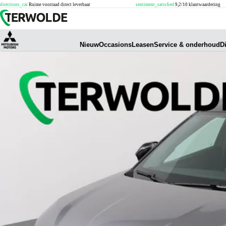
directions_car
Ruime voorraad direct leverbaar
sentiment_satisfied
9,2/10 klantwaardering
Nieuw
Occasions
Leasen
Service & onderhoud
D
Mitsubishi voorraad
Mitsubishi occasions
Leasen
Service & onderhoud
Financieren
Over ons
Nieuw uit voorraad
Gebruikte personenauto's
Private lease
Onderhoud
Financieren auto
Wie zijn wij?
Demo auto's
Demo auto's
Financial lease
Autoschadeherstel
Verzekeringen
Vacatures
Mitsubishi modellen
Afleverpakketten
Operational lease
APK
Autoverzekering
Nieuws
Mitsubishi Colt
BOVAG Garantie
Shortlease
Glasschade
Vervangend vervoer
Contact
Mitsubishi ASX
Mitsubishi occasions
Keylocker
Vervangend vervoer
Contact opnemen
Mitsubishi Grandis
Mitsubishi Space Star
Meer service & onderhoud
Uw mening telt
Mitsubishi Eclipse Cross
Mitsubishi Colt
Voordeelpassen
Vestigingen
Mitsubishi Outlander
Mitsubishi ASX
Reparatie & vervanging
Mitsubishi Eclipse Cross
Pechhulp
Mitsubishi Outlander PHEV
Onderdelen
Terwolde Assen
Terwolde Emmen
Terwolde Groningen
Terwolde Zwolle