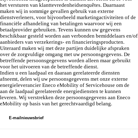
het versturen van klanttevredenheidsenquêtes. Daarnaast
maken wij in sommige gevallen gebruik van externe
dienstverleners, voor bijvoorbeeld marketingactiviteiten of de
financiële afhandeling van betalingen waarvoor wij een
betaalprovider gebruiken. Tevens kunnen uw gegevens
beschikbaar gesteld worden aan verbonden bemiddelaars en/of
aanbieders van verzekerings- en financieringsproducten.
Uiteraard maken wij met deze partijen duidelijke afspraken
over de zorgvuldige omgang met uw persoonsgegevens. De
betreffende persoonsgegevens worden alleen maar gebruikt
voor het uitvoeren van de betreffende dienst.
Indien u een laadpaal en daaraan gerelateerde diensten
afneemt, delen wij uw persoonsgegevens met onze externe
energieleverancier Eneco eMobility of Servicehouse om de
aan de laadpaal gerelateerde energiediensten te kunnen
leveren. Wij verstrekken deze persoonsgegevens aan Eneco
eMobility op basis van het gerechtvaardigd belang.
E-mailnieuwsbrief
Als u zich op de website van Terwolde aanmeldt voor
onze nieuwsbrief, wordt uw e-mailadres gebruikt voor