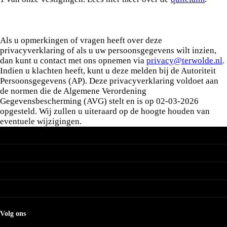
Als u opmerkingen of vragen heeft over deze
privacyverklaring of als u uw persoonsgegevens wilt inzien,
dan kunt u contact met ons opnemen via
privacy@terwolde.nl
.
Indien u klachten heeft, kunt u deze melden bij de Autoriteit
Persoonsgegevens (AP). Deze privacyverklaring voldoet aan
de normen die de Algemene Verordening
Gegevensbescherming (AVG) stelt en is op 02-03-2026
opgesteld. Wij zullen u uiteraard op de hoogte houden van
eventuele wijzigingen.
Terwolde
Voorraadauto's
Onze merken
Online werkplaatsafspraak
Mijn Terwolde
Renault
Acties
Occasions per vestiging
Dacia
Nissan
Occasions Assen
Mitsubishi
Merk occasions
Occasions Delfzijl
Occasions Emmeloord
Renault occasions
Occasions Emmen
Dacia occasions
Occasions Groningen
Nissan occasions
Volg ons
Occasions Hengelo
Mitsubishi occasions
Occasions Hoogeveen