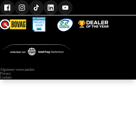
Occasions Rijssen
Occasions Zwolle (Renault & Dacia)
Occasions Zwolle (Nissan & Mitsubishi)
Algemene voorwaarden
Privacy
Cookies