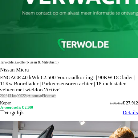
Terwolde Zwolle (Nissan & Mitsubishi)
Nissan Micra
ENGAGE 40 kWh €2.500 Voorraadkorting! | 90KW DC lader |
11Kw Boordlader | Parkeersensoren achter | 18 inch stalen
velgen met wieldop 'Active'
2026
15 km
009224
Automaat
Elektrisch
Kopen
€ 27.912
€ 30.412
Je voordeel is € 2.500
Vergelijk
Details