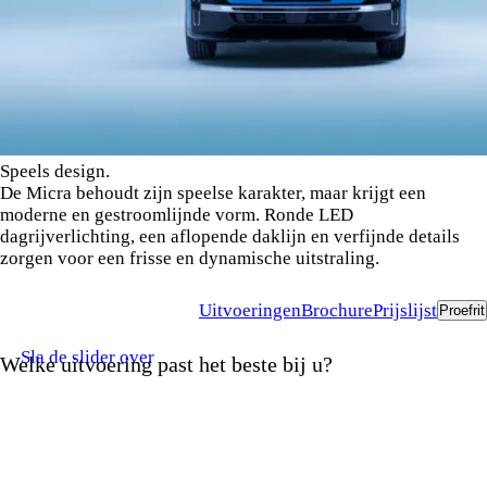
Speels design.
De Micra behoudt zijn speelse karakter, maar krijgt een
moderne en gestroomlijnde vorm. Ronde LED
dagrijverlichting, een aflopende daklijn en verfijnde details
zorgen voor een frisse en dynamische uitstraling.
Uitvoeringen
Brochure
Prijslijst
Proefrit
Sla de slider over
Welke uitvoering past het beste bij u?