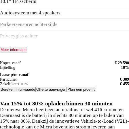
10.1" TFT-scherm
Audiosysteem met 4 speakers
Parkeersensoren achterzijde
Privacyglas achter
18" stalen velgen met design wieldoppen
Meer informatie
Kopen vanaf
€ 29.590
Bijtelling
18%
Lease p/m vanaf
Particulier
€ 389
Zakelijk
€ 455
excl. BTW
Bereken inruilwaarde
Offerte aanvragen
Plan een proefrit
Van 15% tot 80% opladen binnen 30 minuten
De nieuwe Micra heeft een actieradius tot wel 416 kilometer.
Daarnaast is de batterij in slechts 30 minuten op te laden van
15% naar 80%. Dankzij de innovatieve Vehicle-to-Load (V2L)-
technologie kan de Micra bovendien stroom leveren aan