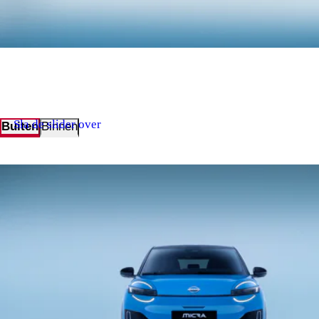
Sla de slider over
Buiten
Binnen