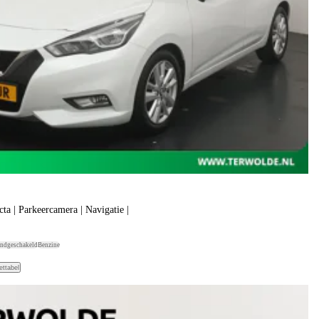
a | Parkeercamera | Navigatie |
ndgeschakeld
Benzine
ettabel