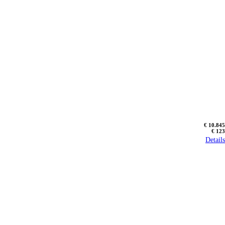
€ 10.845
€ 123
Details