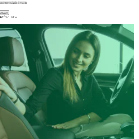
andgeschakeld
Benzine
ettabel
anaf
excl. BTW