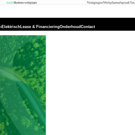
Vestigingen
Werkplaatsafspraak
Vac
build
Moderne werkplaats
Elektrisch
Lease & Financiering
Onderhoud
Contact
es