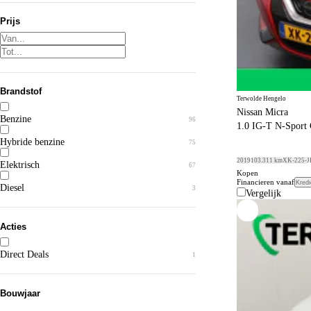
ARIYA
2
Prijs
Interstar
18
Juke
59
Leaf
17
Brandstof
Micra
Terwolde Hengelo
29
Nissan Micra
Benzine
96
Primastar
1
1.0 IG-T N-Sport C
Hybride benzine
75
QASHQAI
93
2019
103.311 km
XK-225-J
Elektrisch
67
Townstar
15
Kopen
Financieren vanaf
Kredi
Diesel
3
X-Trail
Vergelijk
7
Acties
Direct Deals
1
Bouwjaar
Van...