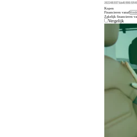
2022
88.937 km
R-986-SN
H
Kopen
Financieren vanaf
Kredi
Zakelijk financieren v
Vergelijk