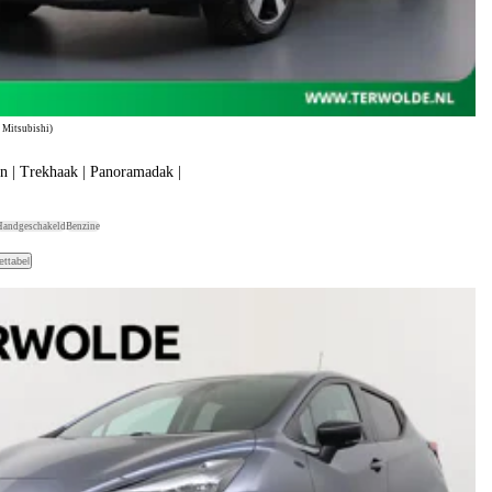
 Mitsubishi)
n | Trekhaak | Panoramadak |
Handgeschakeld
Benzine
ettabel