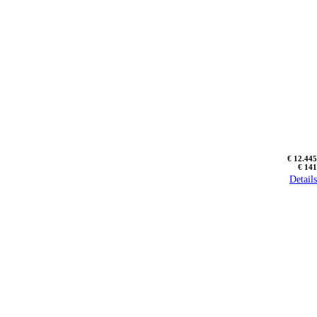
€ 12.445
€ 141
Details