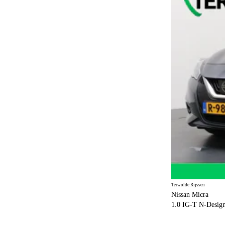
Terwolde Hengelo
79
Half leder / alcantara
3
Terwolde Groningen
44
Alcantara
2
Terwolde Zwolle (Nissan & Mitsubishi)
40
Terwolde Emmen
30
Terwolde Rijssen
29
Terwolde Emmeloord
8
Terwolde Assen
7
Terwolde Hoogeveen
2
Terwolde Delfzijl
1
Terwolde Zwolle (Renault & Dacia)
1
Terwolde Rijssen
Nissan Micra
1.0 IG-T N-Design