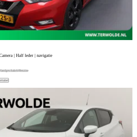
amera | Half leder | navigatie
Handgeschakeld
Benzine
ettabel