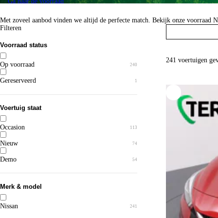
Ga naar de voorraad
Met zoveel aanbod vinden we altijd de perfecte match. Bekijk onze voorraad N
Filteren
Voorraad status
241 voertuigen ge
Op voorraad
240
Gereserveerd
1
Voertuig staat
Occasion
113
Nieuw
74
Demo
54
Merk & model
Nissan
241