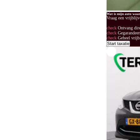
Wat is mijn auto waa
Vraag een vrijblij
check
Ontvang dir
check
Gegarandeerd
check
Geheel vrijb
Start taxatie