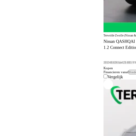
Terwolde Zwolle (Nissan &
Nissan QASHQAI
1.2 Connect Editio
2015
68.636 km
GX-881-V
Kopen
Financieren vanaf
Kredi
Vergelijk