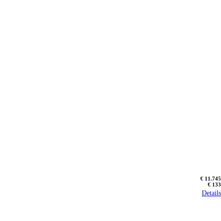
€ 11.745
€ 133
Details