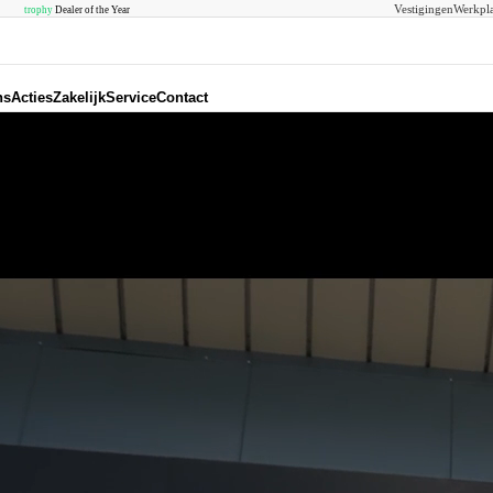
Vestigingen
Werkpla
trophy
Dealer of the Year
ns
Acties
Zakelijk
Service
Contact