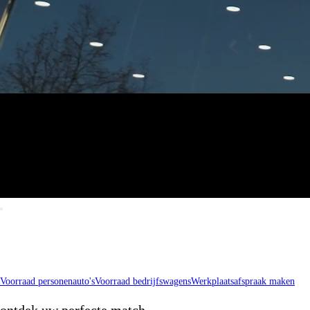
Voorraad personenauto's
Voorraad bedrijfswagens
Werkplaatsafspraak maken