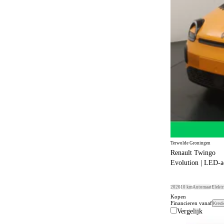
Terwolde Groningen
Renault Twingo
Evolution | LED-ac
2026
10 km
Automaat
Elektr
Kopen
Financieren vanaf
Kredi
Vergelijk