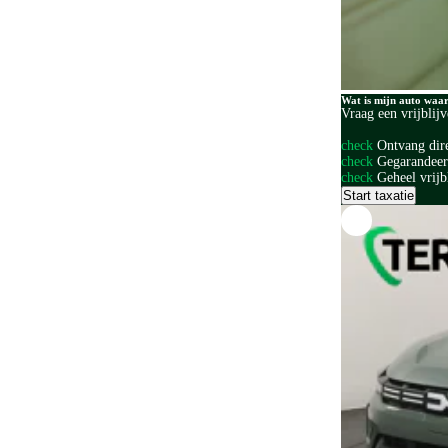
Wat is mijn auto waa
Vraag een vrijblij
check
Ontvang dir
check
Gegarandeerd
check
Geheel vrijb
Start taxatie