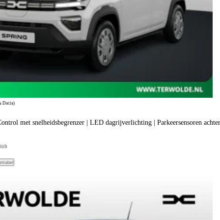
& Dacia)
 Control met snelheidsbegrenzer | LED dagrijverlichting | Parkeersensoren acht
isch
ettabel