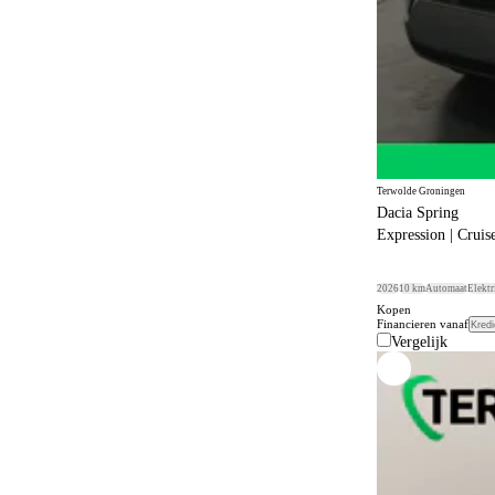
Terwolde Groningen
Dacia Spring
Expression | Cruis
2026
10 km
Automaat
Elektr
Kopen
Financieren vanaf
Kredi
Vergelijk