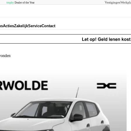
Vestigingen
Werkpla
trophy
Dealer of the Year
ns
Acties
Zakelijk
Service
Contact
vonden