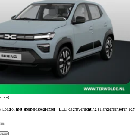
& Dacia)
e Control met snelheidsbegrenzer | LED dagrijverlichting | Parkeersensoren ac
isch
ettabel