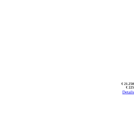
€ 21.250
€ 225
Details