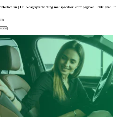
hterlichten | LED-dagrijverlichting met specifiek vormgegeven lichtsignatuur 
isch
ettabel