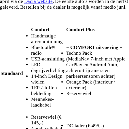
april via de
Dacia website
. De eerste auto’s worden in de herfst
geleverd. Bestellen bij de dealer is mogelijk vanaf medio juni.
Comfort
Comfort Plus
Handmatige
airconditioning
Bluetooth®
= COMFORT uitvoering +
radio
Techno Pack
USB-aansluiting
(MediaNav 7-inch met Apple
LED-
CarPlay en Android Auto,
dagrijverlichting
achteruitrijcamera en
Standaard
14-inch Design
parkeersensoren achter)
wielen
Orange Pack (interieur /
TEP-/stoffen
exterieur)
bekleding
Reservewiel
Mennekes-
laadkabel
Reservewiel (€
145,-)
DC-lader (€ 495,-)
Noodlaadkabel