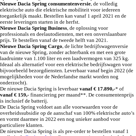
Nieuwe Dacia Spring consumentenversie
, de volledig
elektrische auto die elektrische mobiliteit voor iedereen
toegankelijk maakt. Bestellen kan vanaf 1 april 2021 en de
eerste leveringen starten in de herfst.
Nieuwe Dacia Spring Business
, de oplossing voor
professionals en deelautodiensten, met een onverslaanbare
prijs. Te bestellen vanaf de tweede helft van 2021.
Nieuwe Dacia Spring Cargo
, de lichte bedrijfswagenversie
van de nieuwe Spring, zonder achterbank en met een grote
laadruimte van 1.100 liter en een laadvermogen van 325 kg.
Ideaal als alternatief voor een elektrische bedrijfswagen voor
bijvoorbeeld bezorgdiensten. Leverbaar vanaf begin 2022 (de
mogelijkheden voor de Nederlandse markt worden nog
onderzocht).
De nieuwe Dacia Spring is leverbaar
vanaf € 17.890,-
* of
vanaf € 159,-
financiering per maand**. De consumentenprijs
is inclusief de batterij.
De Dacia Spring voldoet aan alle voorwaarden voor de
overheidssubsidie op de aanschaf van 100% elektrische auto’s
en vormt daarmee in 2022 een nog unieker aanbod voor
particuliere klanten.
De nieuwe Dacia Spring is als pre-order te bestellen vanaf 1