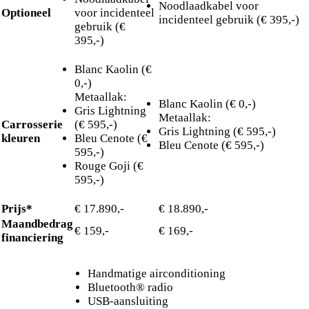
Noodlaadkabel voor
Optioneel
voor incidenteel
incidenteel gebruik (€ 395,-)
gebruik (€
395,-)
Blanc Kaolin (€
0,-)
Metaallak:
Blanc Kaolin (€ 0,-)
Gris Lightning
Metaallak:
Carrosserie
(€ 595,-)
Gris Lightning (€ 595,-)
kleuren
Bleu Cenote (€
Bleu Cenote (€ 595,-)
595,-)
Rouge Goji (€
595,-)
Prijs*
€ 17.890,-
€ 18.890,-
Maandbedrag
€ 159,-
€ 169,-
financiering
Handmatige airconditioning
Bluetooth® radio
USB-aansluiting