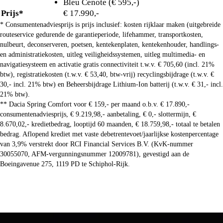
Bleu Cenote (€ 595,-)
Prijs*
€ 17.990,-
* Consumentenadviesprijs is prijs inclusief: kosten rijklaar maken (uitgebreide
routeservice gedurende de garantieperiode, lifehammer, transportkosten,
nulbeurt, deconserveren, poetsen, kentekenplaten, kentekenhouder, handlings-
en administratiekosten, uitleg veiligheidssystemen, uitleg multimedia- en
navigatiesysteem en activatie gratis connectiviteit t.w.v. € 705,60 (incl. 21%
btw), registratiekosten (t.w.v. € 53,40, btw-vrij) recyclingsbijdrage (t.w.v. €
30,- incl. 21% btw) en Beheersbijdrage Lithium-Ion batterij (t.w.v. € 31,- incl.
21% btw).
** Dacia Spring Comfort voor € 159,- per maand o.b.v. € 17.890,-
consumentenadviesprijs, € 9.219,98,- aanbetaling, € 0,- slottermijn, €
8.670,02,- kredietbedrag, looptijd 60 maanden, € 18.759,98,- totaal te betalen
bedrag. Aflopend krediet met vaste debetrentevoet/jaarlijkse kostenpercentage
van 3,9% verstrekt door RCI Financial Services B.V. (KvK-nummer
30055070, AFM-vergunningsnummer 12009781), gevestigd aan de
Boeingavenue 275, 1119 PD te Schiphol-Rijk.