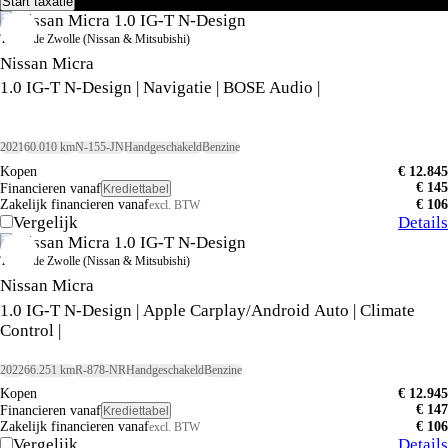
Start taxatie
Terwolde Zwolle (Nissan & Mitsubishi)
Nissan Micra
1.0 IG-T N-Design | Navigatie | BOSE Audio |
2021
60.010 km
N-155-JN
Handgeschakeld
Benzine
Kopen
€ 12.845
€ 145
Financieren vanaf
Krediettabel
Zakelijk financieren vanaf
€ 106
excl. BTW
Vergelijk
Details
Terwolde Zwolle (Nissan & Mitsubishi)
Nissan Micra
1.0 IG-T N-Design | Apple Carplay/Android Auto | Climate
Control |
2022
66.251 km
R-878-NR
Handgeschakeld
Benzine
Kopen
€ 12.945
€ 147
Financieren vanaf
Krediettabel
Zakelijk financieren vanaf
€ 106
excl. BTW
Vergelijk
Details