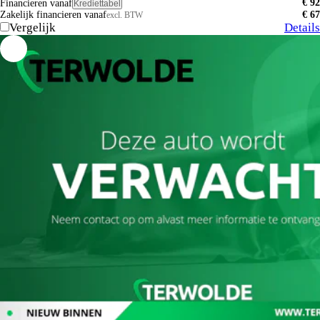
€ 92
Financieren vanaf
Krediettabel
Zakelijk financieren vanaf
€ 67
excl. BTW
Vergelijk
Details