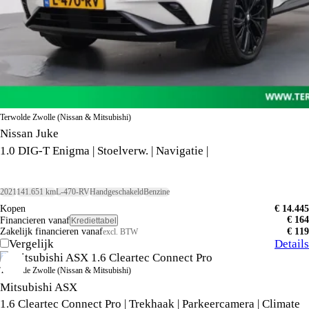
Terwolde Zwolle (Nissan & Mitsubishi)
Nissan Juke
1.0 DIG-T Enigma | Stoelverw. | Navigatie |
2021
141.651 km
L-470-RV
Handgeschakeld
Benzine
Kopen
€ 14.445
€ 164
Financieren vanaf
Krediettabel
Zakelijk financieren vanaf
€ 119
excl. BTW
Vergelijk
Details
Terwolde Zwolle (Nissan & Mitsubishi)
Mitsubishi ASX
1.6 Cleartec Connect Pro | Trekhaak | Parkeercamera | Climate