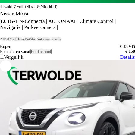
Terwolde Zwolle (Nissan & Mitsubishi)
Nissan Micra
1.0 IG-T N-Connecta | AUTOMAAT | Climate Control |
Navigatie | Parkeercamera |
2019
87.666 km
ZB-456-J
Automaat
Benzine
Kopen
€ 13.945
€ 158
Financieren vanaf
Krediettabel
Vergelijk
Details