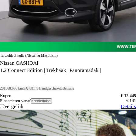
Terwolde Zwolle (Nissan & Mitsubishi)
Nissan QASHQAI
1.2 Connect Edition | Trekhaak | Panoramadak |
2015
68.636 km
GX-881-V
Handgeschakeld
Benzine
Kopen
€ 12.445
€ 141
Financieren vanaf
Krediettabel
Vergelijk
Details