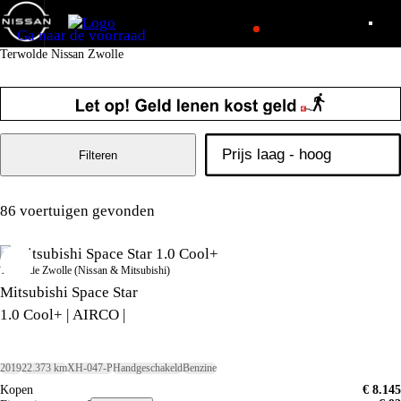
Ga naar de voorraad
Terwolde Nissan Zwolle
Filteren
86 voertuigen gevonden
Terwolde Zwolle (Nissan & Mitsubishi)
Mitsubishi Space Star
1.0 Cool+ | AIRCO |
2019
22.373 km
XH-047-P
Handgeschakeld
Benzine
Kopen
€ 8.145