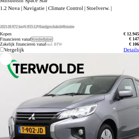
Mitsubishi Space Star
1.2 Nova | Navigatie | Climate Control | Stoelverw. |
2021
28.972 km
N-955-LP
Handgeschakeld
Benzine
Kopen
€ 12.945
€ 147
Financieren vanaf
Krediettabel
Zakelijk financieren vanaf
€ 106
excl. BTW
Vergelijk
Details