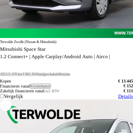
Terwolde Zwolle (Nissan & Mitsubishi)
Mitsubishi Space Star
1.2 Connect+ | Apple Carplay/Android Auto | Airco |
2023
21.470 km
T-902-JD
Handgeschakeld
Benzine
Kopen
€ 13.445
€ 152
Financieren vanaf
Krediettabel
Zakelijk financieren vanaf
€ 111
excl. BTW
Vergelijk
Details