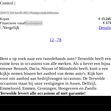
Control |
2018
72.204 km
SK-892-J
Handgeschakeld
Benzine
Kopen
€ 15.245
€ 173
Financieren vanaf
Krediettabel
Vergelijk
Details
1
2
...
7
8
Bent u op zoek naar een tweedehands auto? Terwolde heeft een
ruime keus in occasions van alle merken. Als u liever een bijna
nieuwe Renault, Dacia, Nissan of Mitsubishi heeft, kunt u een
kijkje nemen binnen het aanbod van demo auto's. Kijk hier
voor ons aanbod aan bedrijfswagen occasions. De Terwolde
occasions staan bij onze vestigingen in Assen, Delfzijl,
Emmeloord, Emmen, Groningen, Hoogeveen en Zwolle.
Terwolde levert alle occasions af mét garantie!
Nissan modellen
Nissan modellen
Nissan occasions
Nissan occasions
Nissan voorraad personenauto's