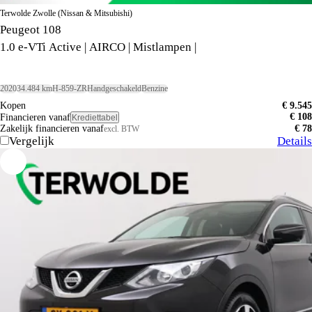
Terwolde Zwolle (Nissan & Mitsubishi)
Peugeot 108
1.0 e-VTi Active | AIRCO | Mistlampen |
2020
34.484 km
H-859-ZR
Handgeschakeld
Benzine
Kopen
€ 9.545
€ 108
Financieren vanaf
Krediettabel
Zakelijk financieren vanaf
€ 78
excl. BTW
Vergelijk
Details