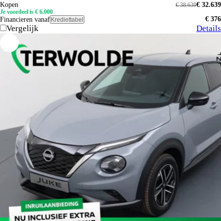
Kopen
€ 32.639
€ 38.639
Je voordeel is € 6.000
€ 376
Financieren vanaf
Krediettabel
Vergelijk
Details