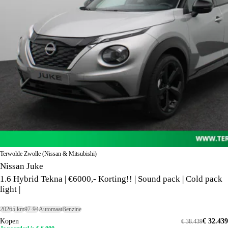
Terwolde Zwolle (Nissan & Mitsubishi)
Nissan Juke
1.6 Hybrid Tekna | €6000,- Korting!! | Sound pack | Cold pack
light |
2026
5 km
97-94
Automaat
Benzine
Kopen
€ 32.439
€ 38.439