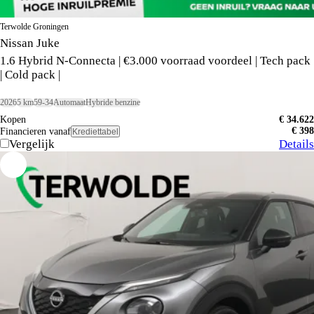
Terwolde Groningen
Nissan Juke
1.6 Hybrid N-Connecta | €3.000 voorraad voordeel | Tech pack
| Cold pack |
2026
5 km
59-34
Automaat
Hybride benzine
Kopen
€ 34.622
€ 398
Financieren vanaf
Krediettabel
Vergelijk
Details