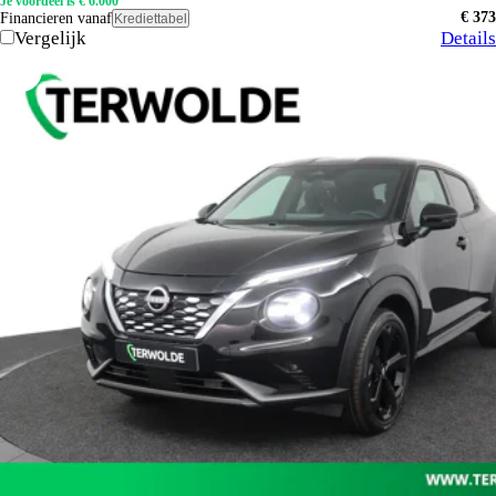
Je voordeel is € 6.000
€ 373
Financieren vanaf
Krediettabel
Vergelijk
Details