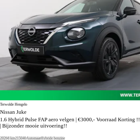
Terwolde Hengelo
Nissan Juke
1.6 Hybrid Pulse FAP aero velgen | €3000,- Voorraad Korting !!
| Bijzonder mooie uitvoering!!
2026
8 km
215040
Automaat
Hybride benzine