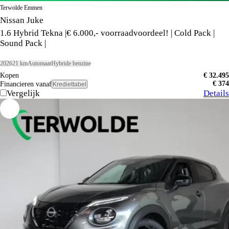
Terwolde Emmen
Nissan Juke
1.6 Hybrid Tekna |€ 6.000,- voorraadvoordeel! | Cold Pack |
Sound Pack |
2026
21 km
Automaat
Hybride benzine
Kopen
€ 32.495
€ 374
Financieren vanaf
Krediettabel
Vergelijk
Details