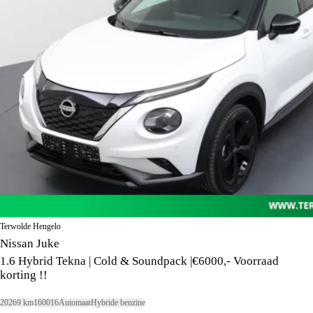
Terwolde Hengelo
Nissan Juke
1.6 Hybrid Tekna | Cold & Soundpack |€6000,- Voorraad
korting !!
2026
9 km
160016
Automaat
Hybride benzine