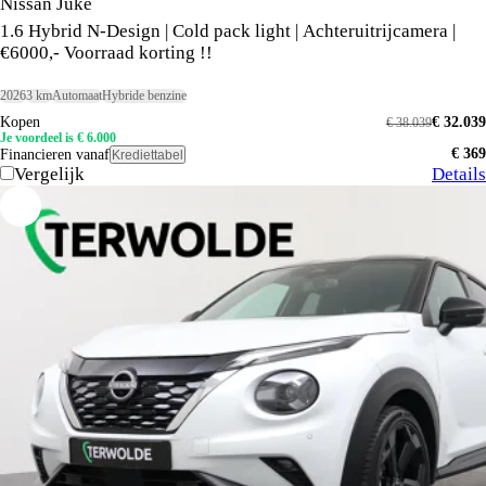
Nissan Juke
1.6 Hybrid N-Design | Cold pack light | Achteruitrijcamera |
€6000,- Voorraad korting !!
2026
3 km
Automaat
Hybride benzine
Kopen
€ 32.039
€ 38.039
Je voordeel is € 6.000
€ 369
Financieren vanaf
Krediettabel
Vergelijk
Details