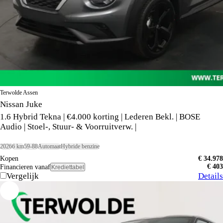
Terwolde Assen
Nissan Juke
1.6 Hybrid Tekna | €4.000 korting | Lederen Bekl. | BOSE
Audio | Stoel-, Stuur- & Voorruitverw. |
2026
6 km
59-88
Automaat
Hybride benzine
Kopen
€ 34.978
€ 403
Financieren vanaf
Krediettabel
Vergelijk
Details