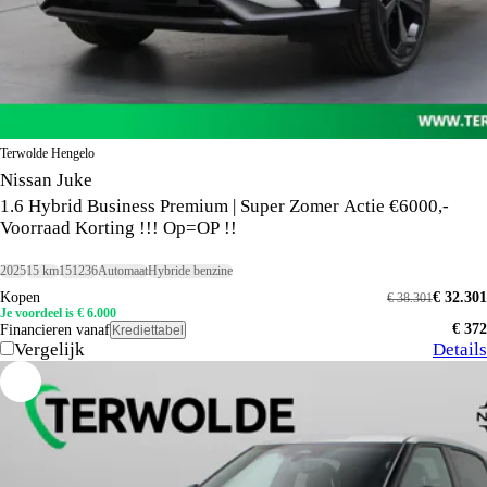
Terwolde Hengelo
Nissan Juke
1.6 Hybrid Business Premium | Super Zomer Actie €6000,-
Voorraad Korting !!! Op=OP !!
2025
15 km
151236
Automaat
Hybride benzine
Kopen
€ 32.301
€ 38.301
Je voordeel is € 6.000
€ 372
Financieren vanaf
Krediettabel
Vergelijk
Details