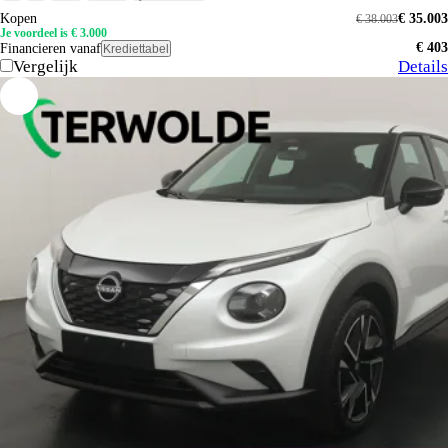
Kopen
€ 35.003
€ 38.003
Je voordeel is € 3.000
€ 403
Financieren vanaf
Krediettabel
Vergelijk
Details