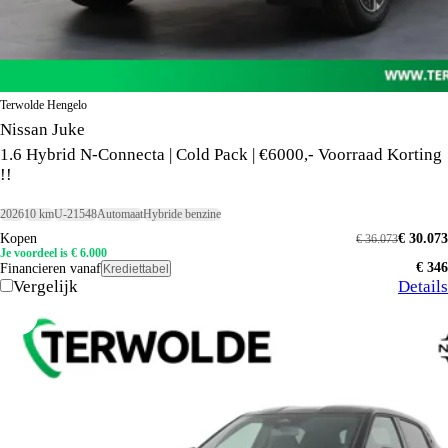
Terwolde Hengelo
Nissan Juke
1.6 Hybrid N-Connecta | Cold Pack | €6000,- Voorraad Korting
!!
2026
10 km
U-21548
Automaat
Hybride benzine
Kopen
€ 30.073
€ 36.073
Je voordeel is € 6.000
€ 346
Financieren vanaf
Krediettabel
Vergelijk
Details