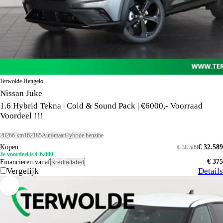
Terwolde Hengelo
Nissan Juke
1.6 Hybrid Tekna | Cold & Sound Pack | €6000,- Voorraad
Voordeel !!!
2026
6 km
162185
Automaat
Hybride benzine
Kopen
€ 32.589
€ 38.589
Je voordeel is € 6.000
€ 375
Financieren vanaf
Krediettabel
Vergelijk
Details