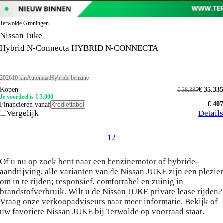
Terwolde Groningen
Nissan Juke
Hybrid N-Connecta HYBRID N-CONNECTA
2026
10 km
Automaat
Hybride benzine
Kopen
€ 35.335
€ 38.335
Je voordeel is € 3.000
€ 407
Financieren vanaf
Krediettabel
Vergelijk
Details
1
2
Of u nu op zoek bent naar een benzinemotor of hybride-
aandrijving, alle varianten van de Nissan JUKE zijn een plezier
om in te rijden; responsief, comfortabel en zuinig in
brandstofverbruik. Wilt u de Nissan JUKE private lease rijden?
Vraag onze verkoopadviseurs naar meer informatie. Bekijk of
uw favoriete Nissan JUKE bij Terwolde op voorraad staat.