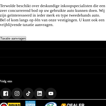
Terwolde beschikt over deskundige inkoopspecialisten die een
zeer concurrerend bod op uw gebruikte auto kunnen doen. Wij
zijn geïnteresseerd in ieder merk en type tweedehands auto.
Bel of kom langs op één van onze vestigingen. U kunt ook een
vrijblijvende taxatie aanvragen.
Taxatie aanvragen
Nissan modellen
Nissan modellen
Nissan occasions
Nissan occasions
Nissan voorraad personenauto's
Nissan Micra occasions
Nissan voorraad bedrijfswagens
Terwolde vestigingen
Nissan Juke occasions
Nissan Qashqai occasions
Terwolde Assen
Nissan Leaf occasions
Service
Terwolde Emmen
Nissan Ariya occasions
Terwolde Groningen
Nissan brochures & prijslijsten
Nissan X-Trail occasions
Nissan accessoires
Nissan bedrijfswagen occasions
Nissan acties
Volg ons