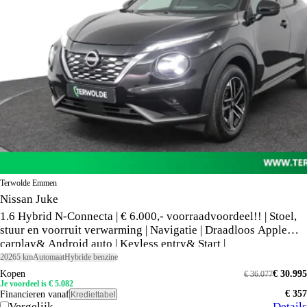
Terwolde Emmen
Nissan Juke
1.6 Hybrid N-Connecta | € 6.000,- voorraadvoordeel!! | Stoel,
stuur en voorruit verwarming | Navigatie | Draadloos Apple
carplay& Android auto | Keyless entry& Start |
2026
5 km
Automaat
Hybride benzine
Kopen
€ 30.995
€ 36.077
Je voordeel is € 5.082
€ 357
Financieren vanaf
Krediettabel
Vergelijk
Details