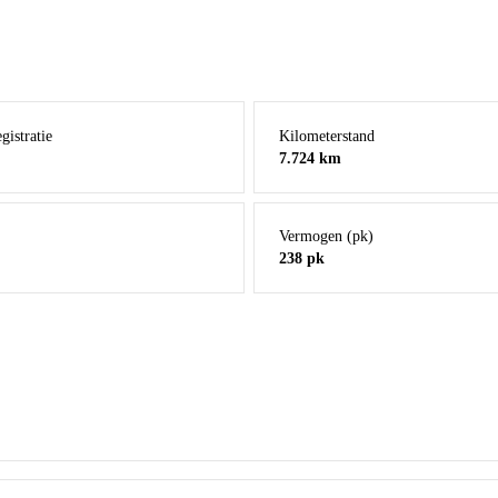
Bereken mijn maandbedrag
gistratie
Kilometerstand
7.724 km
Vermogen (pk)
238 pk