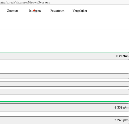
atsafspraak
Vacatures
Nieuws
Over ons
Zoeken
Inloggen
Favorieten
Vergelijker
€ 29.945
€ 339 p/m
€ 246 p/m