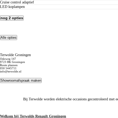
cruise control adaptief
LED koplampen
nog 2 opties
Alle opties
Terwolde Groningen
Osloweg 147
9723 BK Groningen
Route plannen
050 5445711
info@terwolde.nl
Showroomafspraak maken
Bij Terwolde worden elektrische occasions gecontroleerd met een 
Welkom bij Terwolde Renault Groningen