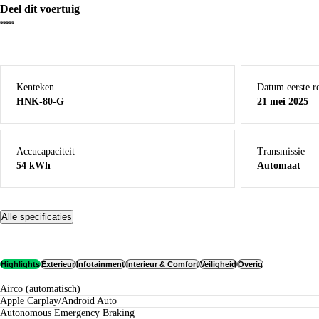
Deel dit voertuig
Kenteken
Datum eerste re
HNK-80-G
21 mei 2025
Accucapaciteit
Transmissie
54 kWh
Automaat
Alle specificaties
Highlights
Exterieur
Infotainment
Interieur & Comfort
Veiligheid
Overig
airco (automatisch)
Apple Carplay/Android Auto
Autonomous Emergency Braking