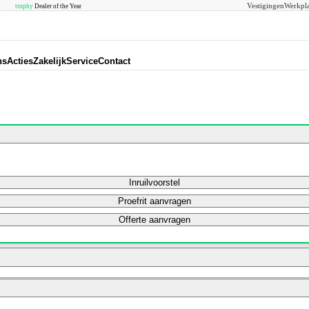
Vestigingen
Werkpla
trophy
Dealer of the Year
ns
Acties
Zakelijk
Service
Contact
Inruilvoorstel
Proefrit aanvragen
Offerte aanvragen
Bereken mijn maandbedrag