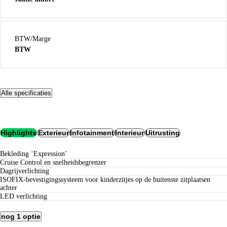
BTW/Marge
BTW
Alle specificaties
Highlights
Exterieur
Infotainment
Interieur
Uitrusting
Bekleding ‘Expression’
Cruise Control en snelheidsbegrenzer
Dagrijverlichting
ISOFIX-bevestigingssysteem voor kinderzitjes op de buitenste zitplaatsen
achter
LED verlichting
nog 1 optie