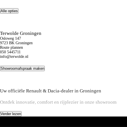
Alle opties
Terwolde Groningen
Osloweg 147
9723 BK Groningen
Route plannen
050 5445711
info@terwolde.nl
Showroomafspraak maken
Uw officiële Renault & Dacia-dealer in Groningen
Ontdek innovatie, comfort en rijplezier in onze showroom
Bij onze vestiging in Groningen vindt u het volledige
Verder lezen
assortiment nieuwe Renault- en Dacia-modellen. Van sportieve
Terwolde
stadsauto’s en ruime SUV’s tot volledig elektrische voertuigen
Voorraadauto's