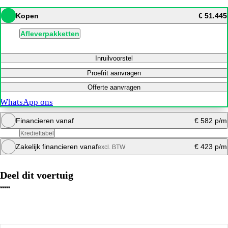
Kopen
€ 51.445
Afleverpakketten
Inruilvoorstel
Proefrit aanvragen
Offerte aanvragen
WhatsApp ons
Financieren vanaf
€ 582 p/m
Krediettabel
Zakelijk financieren vanaf
€ 423 p/m
excl. BTW
Bereken mijn maandbedrag
Deel dit voertuig
Bereken mijn maandbedrag