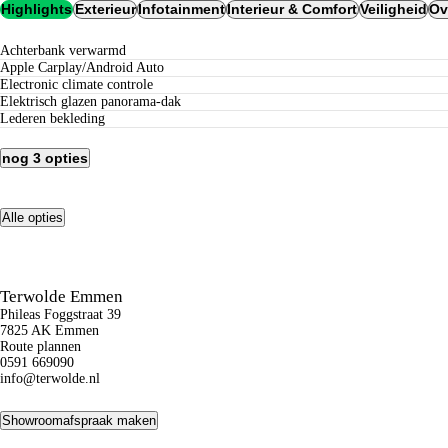
Highlights
Exterieur
Infotainment
Interieur & Comfort
Veiligheid
Ov
achterbank verwarmd
Apple Carplay/Android Auto
electronic climate controle
elektrisch glazen panorama-dak
lederen bekleding
nog 3 opties
Alle opties
Terwolde Emmen
Phileas Foggstraat 39
7825 AK Emmen
Route plannen
0591 669090
info@terwolde.nl
Showroomafspraak maken