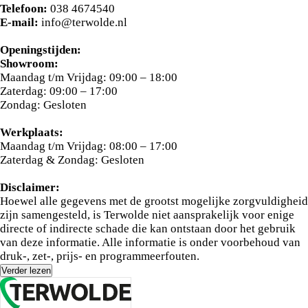
kilometerstand kan afwijken van de geadverteerde stand.
Telefoon:
038 4674540
Neem gerust contact op met onze verkoopadviseurs voor de
E-mail:
info@terwolde.nl
meest recente informatie.
Openingstijden:
----
Showroom:
Maandag t/m Vrijdag: 09:00 – 18:00
Waarom kiezen voor een demonstratievoertuig bij Terwolde
Zaterdag: 09:00 – 17:00
Zwolle?
Zondag: Gesloten
✔
Aantrekkelijk geprijsd
Werkplaats:
Een demo is vaak scherper geprijsd dan een volledig nieuwe
Maandag t/m Vrijdag: 08:00 – 17:00
auto. De eerste afschrijving nemen wij voor onze rekening, wat
Zaterdag & Zondag: Gesloten
u direct voordeel oplevert.
Disclaimer:
✔
Direct leverbaar
Hoewel alle gegevens met de grootst mogelijke zorgvuldigheid
In tegenstelling tot een fabrieksbestelling is deze auto al
zijn samengesteld, is Terwolde niet aansprakelijk voor enige
beschikbaar. Demo’s zijn doorgaans minimaal 4 maanden oud
directe of indirecte schade die kan ontstaan door het gebruik
en klaar voor snelle aflevering.
van deze informatie. Alle informatie is onder voorbehoud van
druk-, zet-, prijs- en programmeerfouten.
✔
Rijk uitgerust
Onze demo’s zijn vaak voorzien van extra opties, premium
Verder lezen
accessoires en de nieuwste technologieën. U profiteert van een
luxere uitvoering tegen een lagere prijs.