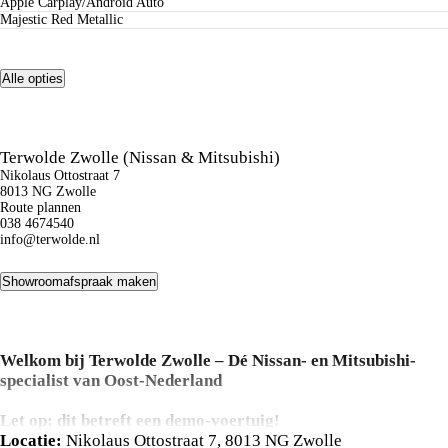
Apple Carplay/Android Auto
Majestic Red Metallic
Alle opties
Terwolde Zwolle (Nissan & Mitsubishi)
Nikolaus Ottostraat 7
8013 NG Zwolle
Route plannen
038 4674540
info@terwolde.nl
Showroomafspraak maken
Welkom bij
Terwolde
Zwolle – Dé Nissan- en Mitsubishi-
specialist van Oost-Nederland
Let op: dit betreft een demo-voertuig!
Deze auto wordt gebruikt als demonstratievoertuig. De actuele
Locatie:
Nikolaus Ottostraat 7, 8013 NG Zwolle