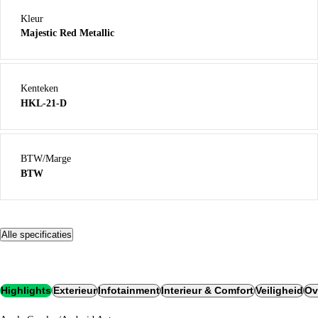
Kleur
Majestic Red Metallic
Kenteken
HKL-21-D
BTW/Marge
BTW
Alle specificaties
Highlights
Exterieur
Infotainment
Interieur & Comfort
Veiligheid
Ov