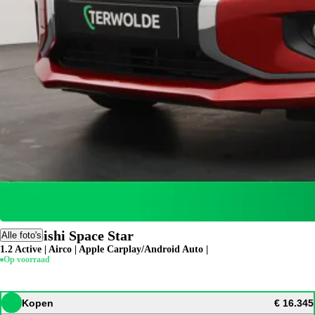
Mitsubishi Space Star
Alle foto's
1.2 Active | Airco | Apple Carplay/Android Auto |
Op voorraad
Kopen
€ 16.345