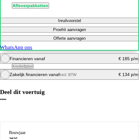
Afleverpakketten
Inruilvoorstel
Proefrit aanvragen
Offerte aanvragen
WhatsApp ons
Financieren vanaf
€ 185 p/m
Krediettabel
Zakelijk financieren vanaf
€ 134 p/m
excl. BTW
Bereken mijn maandbedrag
Deel dit voertuig
Bereken mijn maandbedrag
Bouwjaar