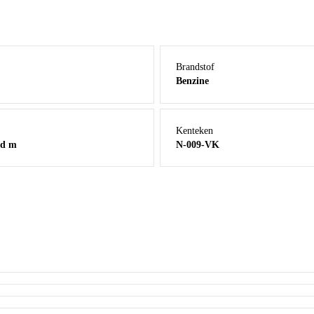
Brandstof
Benzine
Kenteken
nd m
N-009-VK