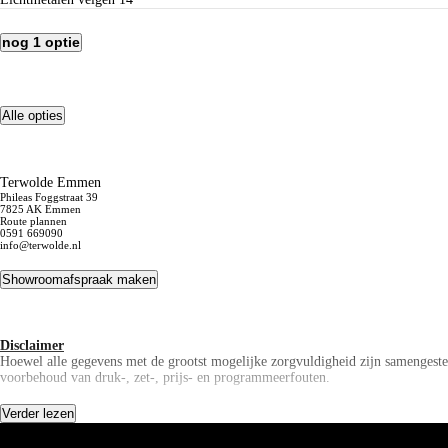
nog 1 optie
Alle opties
Terwolde Emmen
Phileas Foggstraat 39
7825 AK Emmen
Route plannen
0591 669090
info@terwolde.nl
Showroomafspraak maken
Disclaimer
Hoewel alle gegevens met de grootst mogelijke zorgvuldigheid zijn samengeste
voorbehoud van druk-, zet-, prijs- en programmeerfouten.
Verder lezen