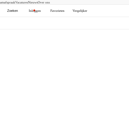
atsafspraak
Vacatures
Nieuws
Over ons
Zoeken
Inloggen
Favorieten
Vergelijker