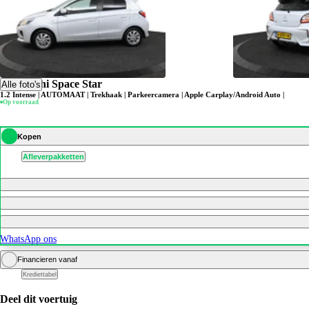
Mitsubishi Space Star
Alle foto's
1.2 Intense | AUTOMAAT | Trekhaak | Parkeercamera | Apple Carplay/Android Auto |
Op voorraad
Kopen
Afleverpakketten
WhatsApp ons
Financieren vanaf
Krediettabel
Deel dit voertuig