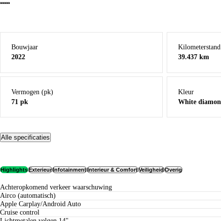
Bouwjaar
Kilometerstand
2022
39.437 km
Vermogen (pk)
Kleur
71 pk
White diamo
Alle specificaties
Highlights
Exterieur
Infotainment
Interieur & Comfort
Veiligheid
Overig
achteropkomend verkeer waarschuwing
airco (automatisch)
Apple Carplay/Android Auto
cruise control
lichtmetalen velgen 14"