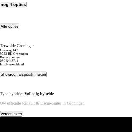
nog 4 opties
Alle opties
Terwolde Groningen
Osloweg 147
9723 BK Groningen
Route plannen
050 5445711
info@terwolde.nl
Showroomafspraak maken
Type hybride:
Volledig hybride
Uw officiële Renault & Dacia-dealer in Groningen
Ontdek innovatie, comfort en rijplezier in onze showroom
Verder lezen
Bij onze vestiging in Groningen vindt u het volledige assortiment nieuwe Renau
die aansluit bij uw wensen en rijstijl.