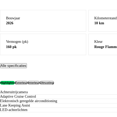
Bouwjaar
Kilometerstand
2026
10 km
Vermogen (pk)
Kleur
160 pk
Rouge Flamme 
Alle specificaties
Highlights
Exterieur
Interieur
Uitrusting
Achteruitrijcamera
Adaptive Cruise Control
Elektronisch geregelde airconditioning
Lane Keeping Assist
LED-achterlichten