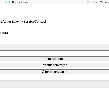
Vestigingen
Werkpla
trophy
Dealer of the Year
ns
Acties
Zakelijk
Service
Contact
tioning
Inruilvoorstel
Proefrit aanvragen
Offerte aanvragen
Bereken mijn maandbedrag