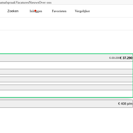
atsafspraak
Vacatures
Nieuws
Over ons
Zoeken
Inloggen
Favorieten
Vergelijker
€ 37.290
€ 39.290
€ 408 p/m