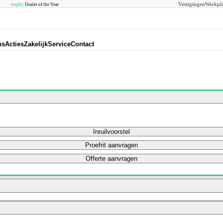
Vestigingen
Werkpla
trophy
Dealer of the Year
ns
Acties
Zakelijk
Service
Contact
Inruilvoorstel
Proefrit aanvragen
Offerte aanvragen
Bereken mijn maandbedrag