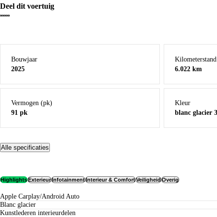
Deel dit voertuig
Bouwjaar
Kilometerstand
2025
6.022 km
Vermogen (pk)
Kleur
91 pk
blanc glacier 
Alle specificaties
Highlights
Exterieur
Infotainment
Interieur & Comfort
Veiligheid
Overig
Apple Carplay/Android Auto
blanc glacier
kunstlederen interieurdelen