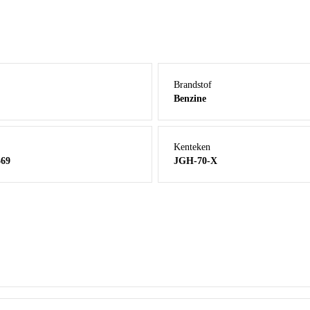
Bereken mijn maandbedrag
Brandstof
Benzine
Kenteken
369
JGH-70-X