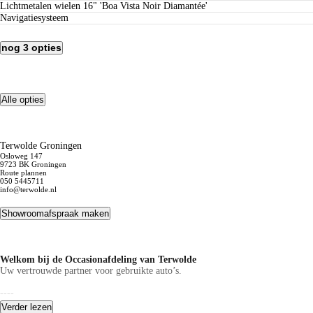
lichtmetalen wielen 16" 'Boa Vista Noir Diamantée'
navigatiesysteem
nog 3 opties
Alle opties
Terwolde Groningen
Osloweg 147
9723 BK Groningen
Route plannen
050 5445711
info@terwolde.nl
Showroomafspraak maken
Welkom bij de Occasionafdeling van Terwolde
Uw vertrouwde partner voor gebruikte auto’s.
----
Verder lezen