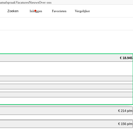
atsafspraak
Vacatures
Nieuws
Over ons
Zoeken
Inloggen
Favorieten
Vergelijker
€ 18.945
€ 214 p/m
€ 156 p/m