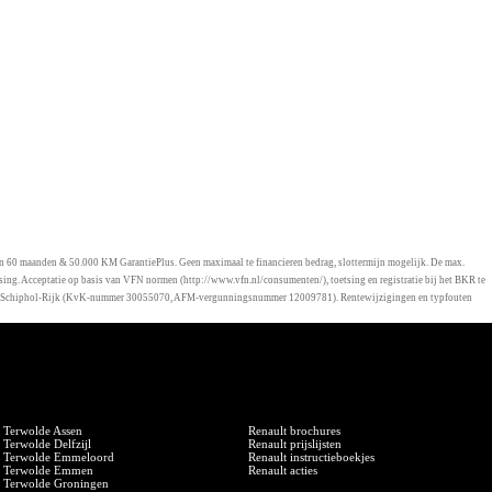
van 60 maanden & 50.000 KM GarantiePlus. Geen maximaal te financieren bedrag, slottermijn mogelijk. De max.
sing. Acceptatie op basis van VFN normen (http://www.vfn.nl/consumenten/), toetsing en registratie bij het BKR te
s B.V. te Schiphol-Rijk (KvK-nummer 30055070, AFM-vergunningsnummer 12009781). Rentewijzigingen en typfouten
Terwolde vestigingen
Service
Terwolde Assen
Renault brochures
Terwolde Delfzijl
Renault prijslijsten
Terwolde Emmeloord
Renault instructieboekjes
Terwolde Emmen
Renault acties
Terwolde Groningen