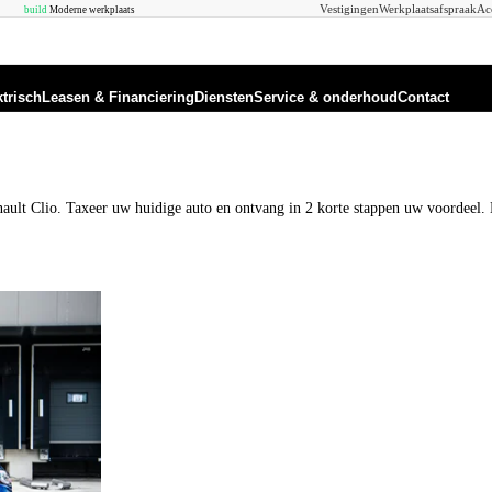
Vestigingen
Werkplaatsafspraak
Ac
build
Moderne werkplaats
ktrisch
Leasen & Financiering
Diensten
Service & onderhoud
Contact
enault Clio. Taxeer uw huidige auto en ontvang in 2 korte stappen uw voordeel