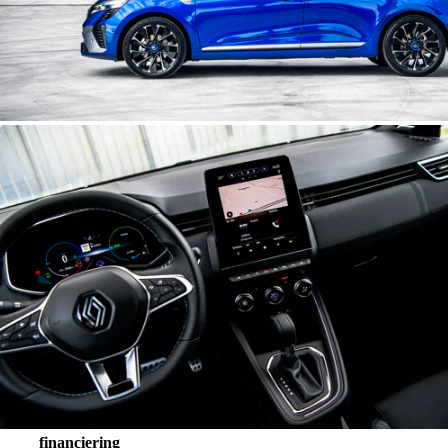
Werkplaatsplanner
Maak snel en gemakkelijk uw werkplaatsafspraak
Plan uw afspraak
financiering