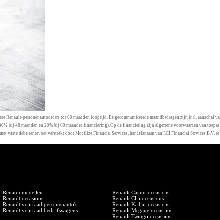
uliere Renault-personenautoorders tot 60 maanden looptijd. De gecommuniceerde maandbedragen zijn incl. aanschaf 
n, 30% bij 48 maanden en 20% bij 60 maanden financiering). Op de financiering zijn algemene voorwaarden van toepas
diet met vaste debetrentevoet verstrekt door Mobilize Financial Services, handelsnaam van RCI Financial Service
Renault modellen
Renault occasions
Renault modellen
Renault Captur occasions
Renault occasions
Renault Clio occasions
Renault voorraad personenauto's
Renault Kadjar occasions
Renault voorraad bedrijfswagens
Renault Megane occasions
Renault Twingo occasions