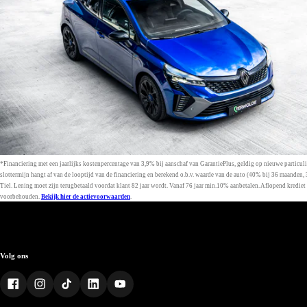
*Financiering met een jaarlijks kostenpercentage van 3,9% bij aanschaf van GarantiePlus, geldig op nieuwe partic
slottermijn hangt af van de looptijd van de financiering en berekend o.b.v. waarde van de auto (40% bij 36 maande
Tiel. Lening moet zijn terugbetaald voordat klant 82 jaar wordt. Vanaf 76 jaar min.10% aanbetalen. Aflopend kre
voorbehouden.
Bekijk hier de actievoorwaarden
.
Volg ons