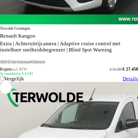
Terwolde Groningen
Renault Kangoo
Extra | Achteruitrijcamera | Adaptive cruise control met
instelbare snelheidsbegrenzer | Blind Spot Warning
2026
10 km
Automaat
Elektrisch
Kopen
€ 27.450
excl. BTW
€ 31.995
Je voordeel is € 4.545
Vergelijk
Details