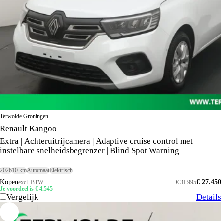
Terwolde Groningen
Renault Kangoo
Extra | Achteruitrijcamera | Adaptive cruise control met
instelbare snelheidsbegrenzer | Blind Spot Warning
2026
10 km
Automaat
Elektrisch
Kopen
€ 27.450
excl. BTW
€ 31.995
Je voordeel is € 4.545
Vergelijk
Details