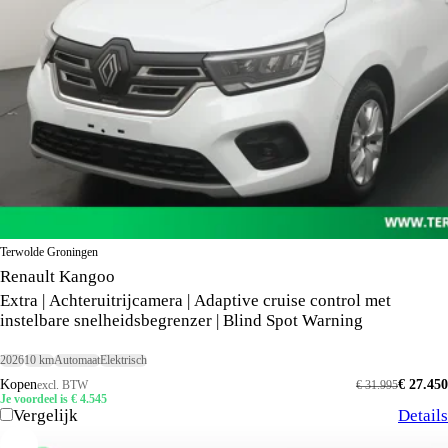
Terwolde Groningen
Renault Kangoo
Extra | Achteruitrijcamera | Adaptive cruise control met
instelbare snelheidsbegrenzer | Blind Spot Warning
2026
10 km
Automaat
Elektrisch
Kopen
€ 27.450
excl. BTW
€ 31.995
Je voordeel is € 4.545
Vergelijk
Details