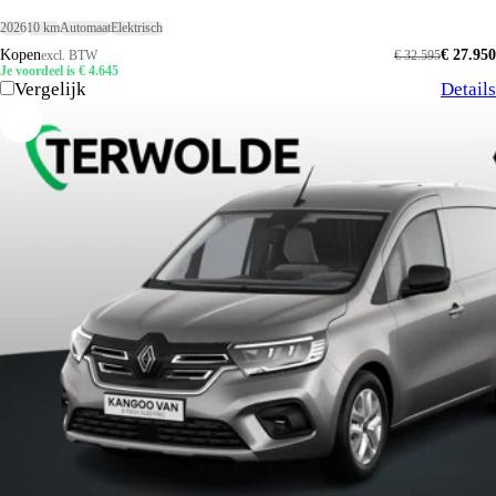
2026
10 km
Automaat
Elektrisch
Kopen
€ 27.950
excl. BTW
€ 32.595
Je voordeel is € 4.645
Vergelijk
Details