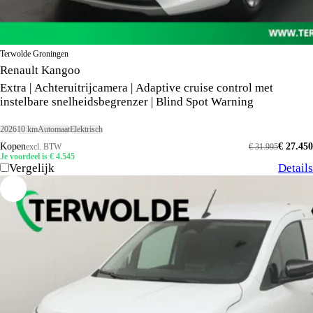
Terwolde Groningen
Renault Kangoo
Extra | Achteruitrijcamera | Adaptive cruise control met
instelbare snelheidsbegrenzer | Blind Spot Warning
2026
10 km
Automaat
Elektrisch
Kopen
€ 27.450
excl. BTW
€ 31.995
Je voordeel is € 4.545
Vergelijk
Details