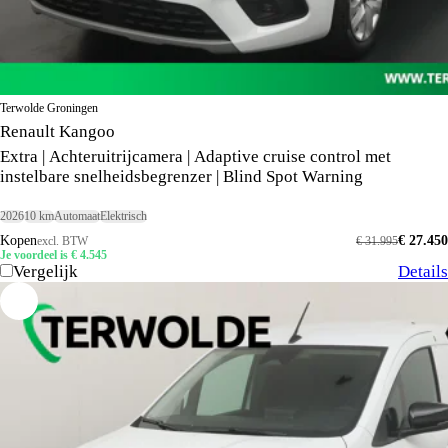
Terwolde Groningen
Renault Kangoo
Extra | Achteruitrijcamera | Adaptive cruise control met
instelbare snelheidsbegrenzer | Blind Spot Warning
2026
10 km
Automaat
Elektrisch
Kopen
€ 27.450
excl. BTW
€ 31.995
Je voordeel is € 4.545
Vergelijk
Details