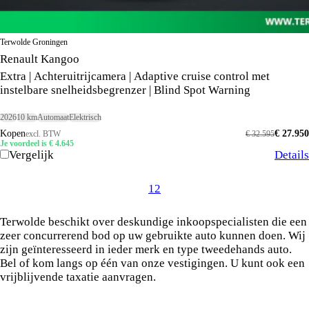
Terwolde Groningen
Renault Kangoo
Extra | Achteruitrijcamera | Adaptive cruise control met
instelbare snelheidsbegrenzer | Blind Spot Warning
2026
10 km
Automaat
Elektrisch
Kopen
€ 27.950
excl. BTW
€ 32.595
Je voordeel is € 4.645
Vergelijk
Details
1
2
Terwolde beschikt over deskundige inkoopspecialisten die een
zeer concurrerend bod op uw gebruikte auto kunnen doen. Wij
zijn geïnteresseerd in ieder merk en type tweedehands auto.
Bel of kom langs op één van onze vestigingen. U kunt ook een
vrijblijvende taxatie aanvragen.