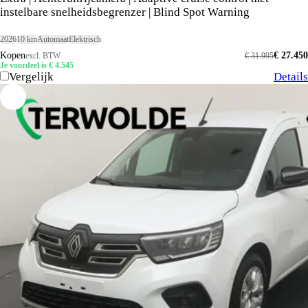
instelbare snelheidsbegrenzer | Blind Spot Warning
2026
10 km
Automaat
Elektrisch
Kopen
€ 27.450
excl. BTW
€ 31.995
Je voordeel is € 4.545
Vergelijk
Details