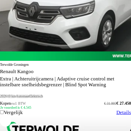
Terwolde Groningen
Renault Kangoo
Extra | Achteruitrijcamera | Adaptive cruise control met
instelbare snelheidsbegrenzer | Blind Spot Warning
2026
10 km
Automaat
Elektrisch
Kopen
€ 27.450
excl. BTW
€ 31.995
Je voordeel is € 4.545
Vergelijk
Details