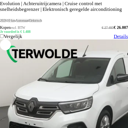
Evolution | Achteruitrijcamera | Cruise control met
snelheidsbegrenzer | Elektronisch geregelde airconditioning
2026
10 km
Automaat
Elektrisch
Kopen
€ 26.007
excl. BTW
€ 27.495
Je voordeel is € 1.488
Vergelijk
Details