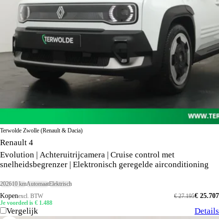
Terwolde Zwolle (Renault & Dacia)
Renault 4
Evolution | Achteruitrijcamera | Cruise control met
snelheidsbegrenzer | Elektronisch geregelde airconditioning
2026
10 km
Automaat
Elektrisch
Kopen
€ 25.707
excl. BTW
€ 27.195
Je voordeel is € 1.488
Vergelijk
Details