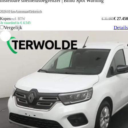
instelbare snelheidsbegrenzer | Blind Spot Warning
2026
10 km
Automaat
Elektrisch
Kopen
€ 27.450
excl. BTW
€ 31.995
Je voordeel is € 4.545
Vergelijk
Details