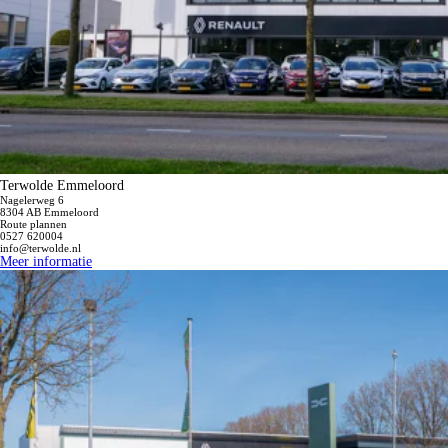
Terwolde Emmeloord
Nagelerweg 6
8304 AB Emmeloord
Route plannen
0527 620004
info@terwolde.nl
Meer informatie