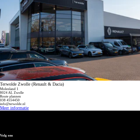
Terwolde Zwolle (Renault & Dacia)
Molenland 1
8024 AL Zwolle
Route plannen
038 4554450
info@terwolde.nl
Meer informatie
Volg ons