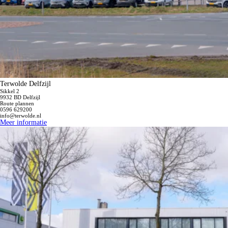
Terwolde Delfzijl
Sikkel 2
9932 BD Delfzijl
Route plannen
0596 629200
info@terwolde.nl
Meer informatie