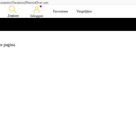
cessoires
Vacatures
Nieuws
Over ons
Favorieten
Vergelijker
Zoeken
Inloggen
ze pagina.