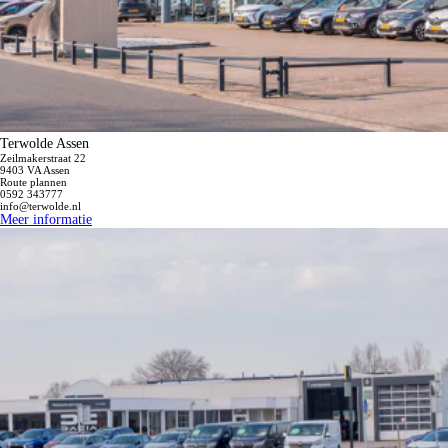
Terwolde Assen
Zeilmakerstraat 22
9403 VA Assen
Werkplaatsplanner
Route plannen
Maak snel en gemakkelijk uw werkplaatsafspraak
0592 343777
Plan uw afspraak
info@terwolde.nl
Meer informatie